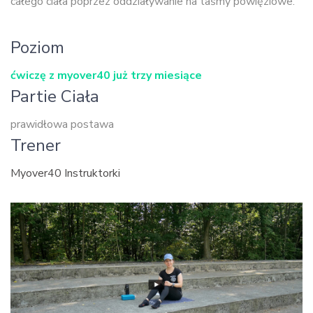
całego ciała poprzez oddziaływanie na taśmy powięziowe.
Poziom
ćwiczę z myover40 już trzy miesiące
Partie Ciała
prawidłowa postawa
Trener
Myover40 Instruktorki