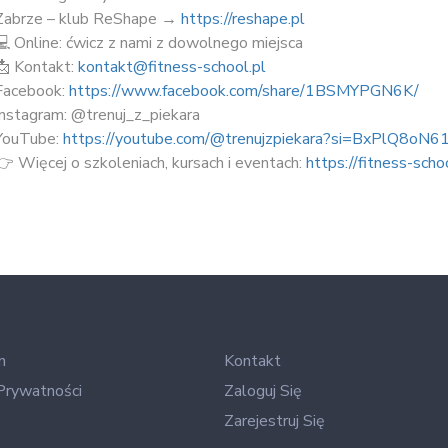
Zabrze – klub ReShape →
https://reshape.pl
💻 Online: ćwicz z nami z dowolnego miejsca
📩 Kontakt:
kontakt@fitness-school.pl
Facebook:
https://www.facebook.com/share/1BSMYPGN6K/
Instagram: @trenuj_z_piekara
YouTube:
https://youtube.com/@trenujzpiekara?si=BxPlQ8oN
👉 Więcej o szkoleniach, kursach i eventach:
https://fitness-scho
n
Kontakt
Prywatności
Zaloguj Się
Zarejestruj Się