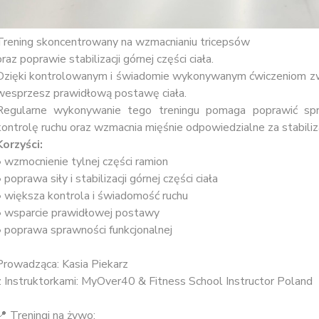
Trening skoncentrowany na wzmacnianiu tricepsów
oraz poprawie stabilizacji górnej części ciała.
Dzięki kontrolowanym i świadomie wykonywanym ćwiczeniom zwię
wesprzesz prawidłową postawę ciała.
Regularne wykonywanie tego treningu pomaga poprawić spr
kontrolę ruchu oraz wzmacnia mięśnie odpowiedzialne za stabiliz
Korzyści:
• wzmocnienie tylnej części ramion
 poprawa siły i stabilizacji górnej części ciała
• większa kontrola i świadomość ruchu
• wsparcie prawidłowej postawy
• poprawa sprawności funkcjonalnej
Prowadząca: Kasia Piekarz
z Instruktorkami: MyOver40 & Fitness School Instructor Poland
📍 Treningi na żywo: