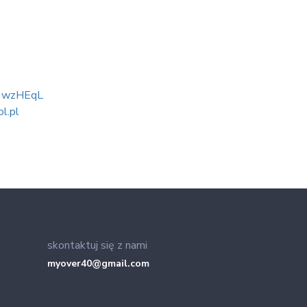
61wzHEqL
ol.pl
skontaktuj się z nami
myover40@gmail.com