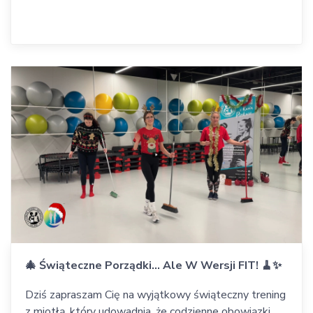
🎄 Świąteczne Porządki… Ale W Wersji FIT! 🧹✨
Dziś zapraszam Cię na wyjątkowy świąteczny trening
z miotłą, który udowadnia, że codzienne obowiązki