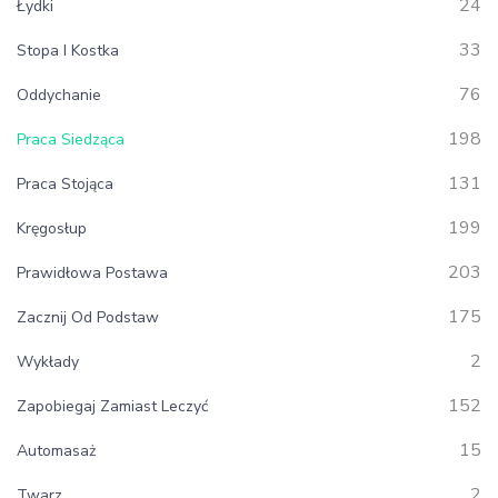
24
Łydki
33
Stopa I Kostka
76
Oddychanie
198
Praca Siedząca
131
Praca Stojąca
199
Kręgosłup
203
Prawidłowa Postawa
175
Zacznij Od Podstaw
2
Wykłady
152
Zapobiegaj Zamiast Leczyć
15
Automasaż
2
Twarz