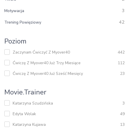
3
Motywacja
42
Trening Powięziowy
Poziom
Zaczynam Ćwiczyć Z Myover40
442
Ćwiczę Z Myover40 Już Trzy Miesiące
112
Ćwiczę Z Myover40 Już Sześć Miesięcy
23
Movie.trainer
Katarzyna Szudzińska
3
Edyta Wolak
49
Katarzyna Kujawa
13