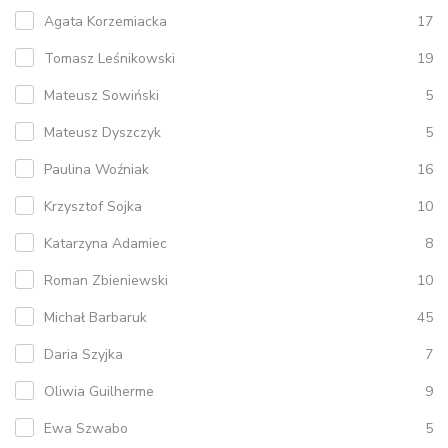
Agata Korzemiacka
17
Tomasz Leśnikowski
19
Mateusz Sowiński
5
Mateusz Dyszczyk
5
Paulina Woźniak
16
Krzysztof Sojka
10
Katarzyna Adamiec
8
Roman Zbieniewski
10
Michał Barbaruk
45
Daria Szyjka
7
Oliwia Guilherme
9
Ewa Szwabo
5