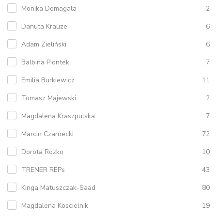
Monika Domagała
2
Danuta Krauze
6
Adam Zieliński
6
Balbina Piontek
7
Emilia Burkiewicz
11
Tomasz Majewski
2
Magdalena Kraszpulska
7
Marcin Czarnecki
72
Dorota Rozko
10
TRENER REPs
43
Kinga Matuszczak-Saad
80
Magdalena Koscielnik
19