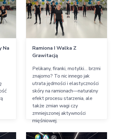
y Na
Ramiona I Walka Z
Grawitacją
Pelikany, firanki, motylki… brzmi
znajomo? To nic innego jak
ę
utrata jędrności i elastyczności
ność
skóry na ramionach—naturalny
wą
efekt procesu starzenia, ale
także zmian wagi czy
zmniejszonej aktywności
mięśniowej.