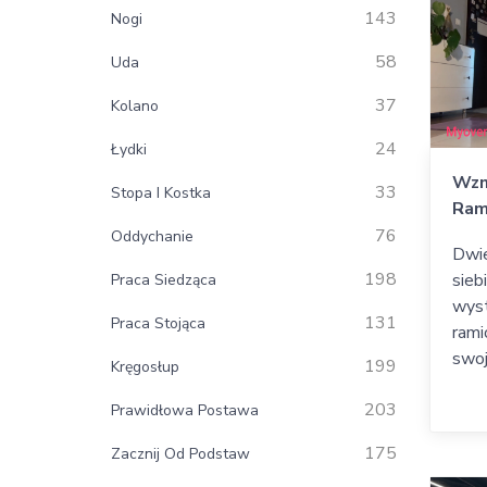
spra
143
Nogi
58
Uda
37
Kolano
24
Łydki
Wzm
33
Stopa I Kostka
Ram
76
Oddychanie
Dwie
198
sieb
Praca Siedząca
wyst
131
Praca Stojąca
rami
swoj
199
Kręgosłup
203
Prawidłowa Postawa
175
Zacznij Od Podstaw