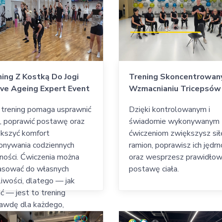
ing Z Kostką Do Jogi
Trening Skoncentrowan
ive Ageing Expert Event
Wzmacnianiu Tricepsów
 trening pomaga usprawnić
Dzięki kontrolowanym i
o, poprawić postawę oraz
świadomie wykonywanym
kszyć komfort
ćwiczeniom zwiększysz sił
nywania codziennych
ramion, poprawisz ich jędr
ności. Ćwiczenia można
oraz wesprzesz prawidło
asować do własnych
postawę ciała.
iwości, dlatego — jak
ć — jest to trening
awdę dla każdego,
ależnie od wieku i poziomu