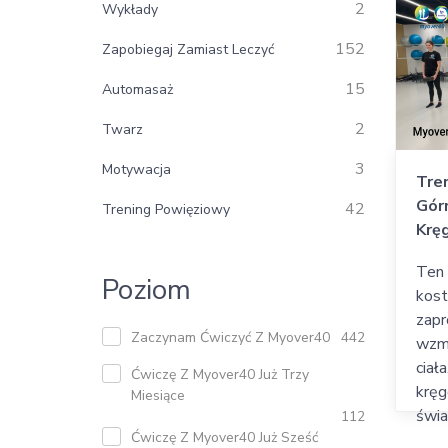
2
Wykłady
152
Zapobiegaj Zamiast Leczyć
15
Automasaż
2
Twarz
3
Motywacja
Tren
Górn
42
Trening Powięziowy
Krę
Ten 
Poziom
kost
zapr
Zaczynam Ćwiczyć Z Myover40
442
wzmo
ciał
Ćwiczę Z Myover40 Już Trzy
kręg
Miesiące
świa
112
Ćwiczę Z Myover40 Już Sześć