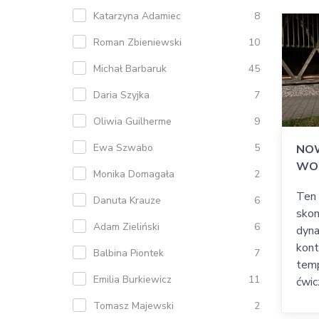
Katarzyna Adamiec
8
Roman Zbieniewski
10
Michał Barbaruk
45
Daria Szyjka
7
Oliwia Guilherme
9
Ewa Szwabo
5
NOW
WO
Monika Domagała
2
Ten 
Danuta Krauze
6
sko
Adam Zieliński
6
dyna
kont
Balbina Piontek
7
temp
Emilia Burkiewicz
11
ćwic
Tomasz Majewski
2