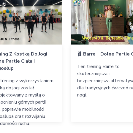
ing Z Kostką Do Jogi –
🩰 Barre – Dolne Partie 
e Partie Ciała I
Ten trening Barre to
gosłup
skuteczniejsza i
trening z wykorzystaniem
bezpieczniejsza alternaty
ką do jogi został
dla tradycyjnych ćwiczeń n
ojektowany z myślą o
nogi.
cnieniu górnych partii
a, poprawie mobilności
osłupa oraz rozwijaniu
domości ruchu.