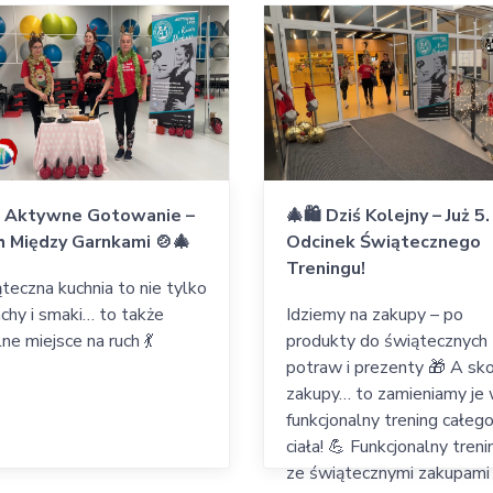
 Aktywne Gotowanie –
🎄🛍 Dziś Kolejny – Już 5.
h Między Garnkami 🍲🎄
Odcinek Świątecznego
Treningu!
teczna kuchnia to nie tylko
chy i smaki… to także
Idziemy na zakupy – po
lne miejsce na ruch 💃
produkty do świątecznych
potraw i prezenty 🎁 A sk
zakupy… to zamieniamy je
funkcjonalny trening całeg
ciała! 💪 Funkcjonalny treni
ze świątecznymi zakupami