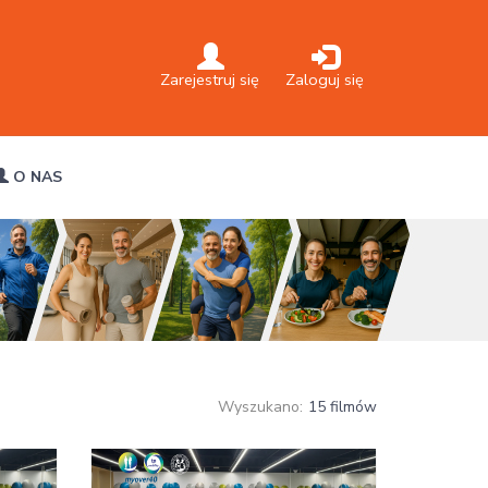
Zarejestruj się
Zaloguj się
O NAS
Wyszukano:
15 filmów