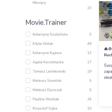
Miesięcy
23
Movie.trainer
Katarzyna Szudzińska
3
Edyta Wolak
49
🎄
Katarzyna Kujawa
13
Ruc
Agata Korzemiacka
17
Świą
zapa
Tomasz Leśnikowski
19
idea
Mateusz Sowiński
5
Mateusz Dyszczyk
5
Paulina Woźniak
16
Krzysztof Sojka
10