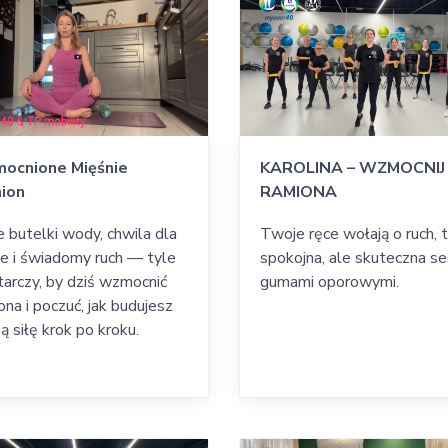
wności.
ocnione Mięśnie
KAROLINA – WZMOCNIJ
ion
RAMIONA
 butelki wody, chwila dla
Twoje ręce wołają o ruch, 
ie i świadomy ruch — tyle
spokojna, ale skuteczna se
arczy, by dziś wzmocnić
gumami oporowymi.
ona i poczuć, jak budujesz
ą siłę krok po kroku.