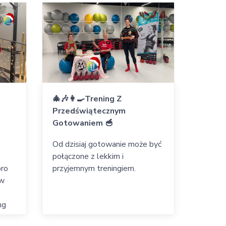
🎄🎶👩‍🍳Trening Z
Przedświątecznym
Gotowaniem 🥣
Od dzisiaj gotowanie może być
połączone z lekkim i
oro
przyjemnym treningiem.
 w
o
ng