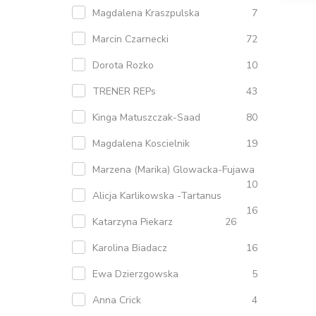
Magdalena Kraszpulska
7
Marcin Czarnecki
72
Dorota Rozko
10
TRENER REPs
43
Kinga Matuszczak-Saad
80
Magdalena Koscielnik
19
Marzena (Marika) Glowacka-Fujawa
10
Alicja Karlikowska -Tartanus
16
Katarzyna Piekarz
26
Karolina Biadacz
16
Ewa Dzierzgowska
5
Anna Crick
4