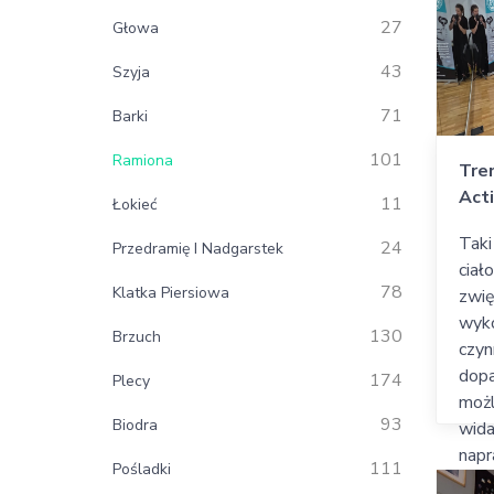
27
Głowa
43
Szyja
71
Barki
101
Ramiona
Tren
Act
11
Łokieć
Taki
24
Przedramię I Nadgarstek
ciał
78
Klatka Piersiowa
zwię
wyko
130
Brzuch
czyn
dop
174
Plecy
możl
93
Biodra
wida
napr
111
Pośladki
niez