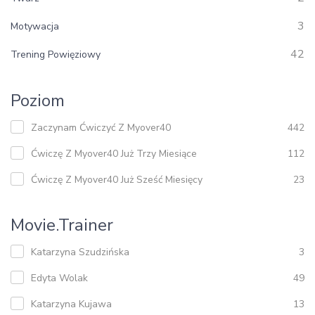
3
Motywacja
42
Trening Powięziowy
Poziom
Zaczynam Ćwiczyć Z Myover40
442
Ćwiczę Z Myover40 Już Trzy Miesiące
112
Ćwiczę Z Myover40 Już Sześć Miesięcy
23
Movie.trainer
Katarzyna Szudzińska
3
Edyta Wolak
49
Katarzyna Kujawa
13