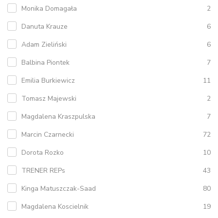
Monika Domagała
2
Danuta Krauze
6
Adam Zieliński
6
Balbina Piontek
7
Emilia Burkiewicz
11
Tomasz Majewski
2
Magdalena Kraszpulska
7
Marcin Czarnecki
72
Dorota Rozko
10
TRENER REPs
43
Kinga Matuszczak-Saad
80
Magdalena Koscielnik
19