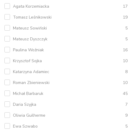
Agata Korzemiacka
17
Tomasz Leśnikowski
19
Mateusz Sowiński
5
Mateusz Dyszczyk
5
Paulina Woźniak
16
Krzysztof Sojka
10
Katarzyna Adamiec
8
Roman Zbieniewski
10
Michał Barbaruk
45
Daria Szyjka
7
Oliwia Guilherme
9
Ewa Szwabo
5