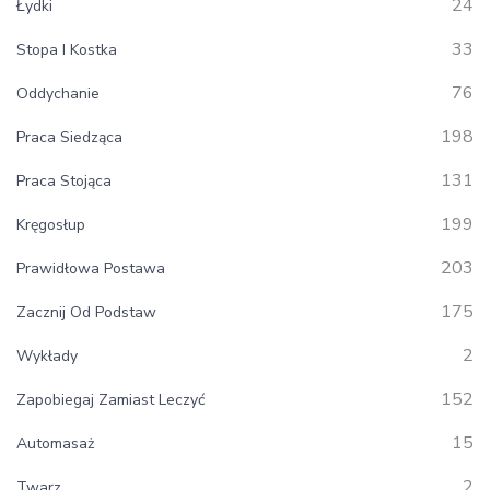
24
Łydki
33
Stopa I Kostka
76
Oddychanie
198
Praca Siedząca
131
Praca Stojąca
199
Kręgosłup
203
Prawidłowa Postawa
175
Zacznij Od Podstaw
2
Wykłady
152
Zapobiegaj Zamiast Leczyć
15
Automasaż
2
Twarz