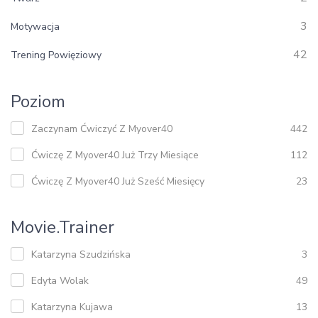
3
Motywacja
42
Trening Powięziowy
Poziom
Zaczynam Ćwiczyć Z Myover40
442
Ćwiczę Z Myover40 Już Trzy Miesiące
112
Ćwiczę Z Myover40 Już Sześć Miesięcy
23
Movie.trainer
Katarzyna Szudzińska
3
Edyta Wolak
49
Katarzyna Kujawa
13