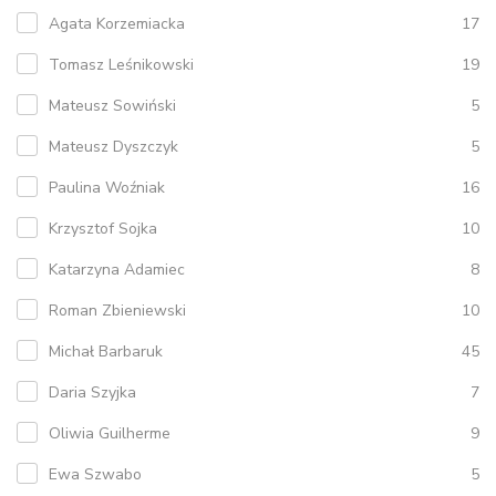
Agata Korzemiacka
17
Tomasz Leśnikowski
19
Mateusz Sowiński
5
Mateusz Dyszczyk
5
Paulina Woźniak
16
Krzysztof Sojka
10
Katarzyna Adamiec
8
Roman Zbieniewski
10
Michał Barbaruk
45
Daria Szyjka
7
Oliwia Guilherme
9
Ewa Szwabo
5