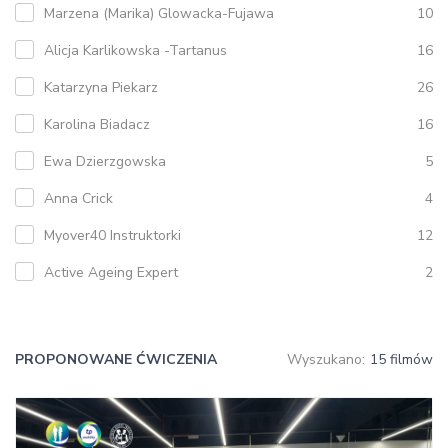
Marzena (Marika) Glowacka-Fujawa
10
Alicja Karlikowska -Tartanus
16
Katarzyna Piekarz
26
Karolina Biadacz
16
Ewa Dzierzgowska
5
Anna Crick
4
Myover40 Instruktorki
12
Active Ageing Expert
2
PROPONOWANE ĆWICZENIA
Wyszukano:
15 filmów