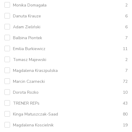
Monika Domagała
2
Danuta Krauze
6
Adam Zieliński
6
Balbina Piontek
7
Emilia Burkiewicz
11
Tomasz Majewski
2
Magdalena Kraszpulska
7
Marcin Czarnecki
72
Dorota Rozko
10
TRENER REPs
43
Kinga Matuszczak-Saad
80
Magdalena Koscielnik
19