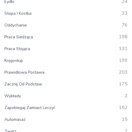
24
Łydki
33
Stopa I Kostka
76
Oddychanie
198
Praca Siedząca
131
Praca Stojąca
199
Kręgosłup
203
Prawidłowa Postawa
175
Zacznij Od Podstaw
2
Wykłady
152
Zapobiegaj Zamiast Leczyć
15
Automasaż
2
Twarz