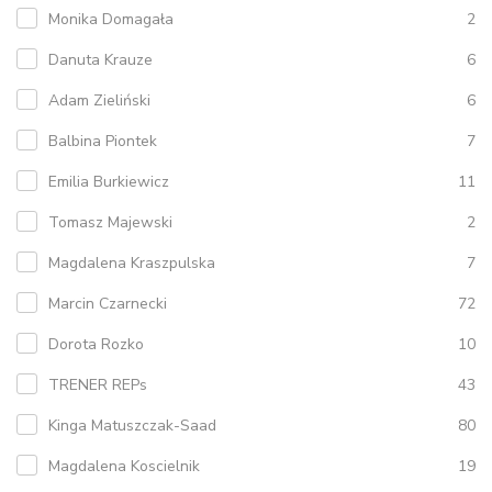
Monika Domagała
2
Danuta Krauze
6
Adam Zieliński
6
Balbina Piontek
7
Emilia Burkiewicz
11
Tomasz Majewski
2
Magdalena Kraszpulska
7
Marcin Czarnecki
72
Dorota Rozko
10
TRENER REPs
43
Kinga Matuszczak-Saad
80
Magdalena Koscielnik
19