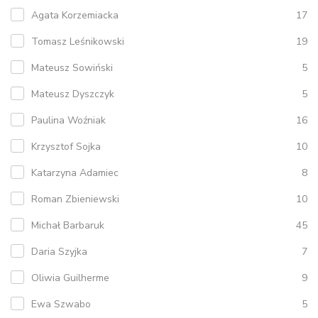
Agata Korzemiacka
17
Tomasz Leśnikowski
19
Mateusz Sowiński
5
Mateusz Dyszczyk
5
Paulina Woźniak
16
Krzysztof Sojka
10
Katarzyna Adamiec
8
Roman Zbieniewski
10
Michał Barbaruk
45
Daria Szyjka
7
Oliwia Guilherme
9
Ewa Szwabo
5