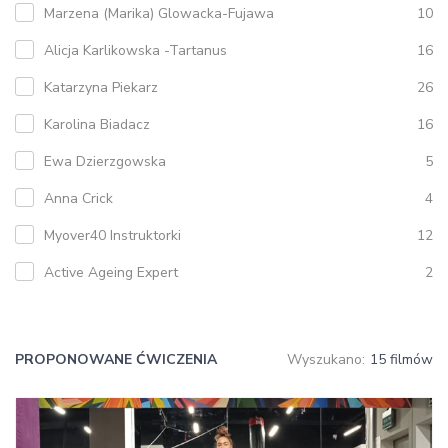
Marzena (Marika) Glowacka-Fujawa
10
Alicja Karlikowska -Tartanus
16
Katarzyna Piekarz
26
Karolina Biadacz
16
Ewa Dzierzgowska
5
Anna Crick
4
Myover40 Instruktorki
12
Active Ageing Expert
2
PROPONOWANE ĆWICZENIA
Wyszukano:
15 filmów