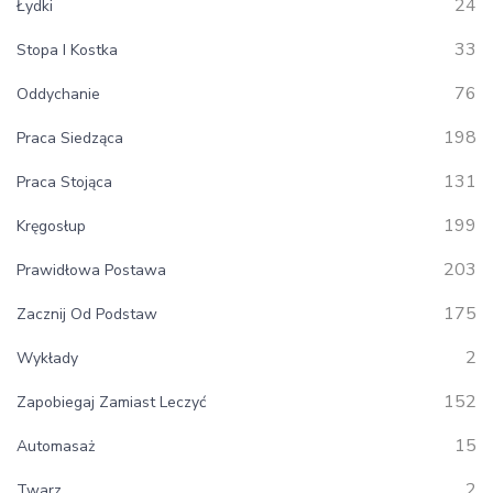
24
Łydki
33
Stopa I Kostka
76
Oddychanie
198
Praca Siedząca
131
Praca Stojąca
199
Kręgosłup
203
Prawidłowa Postawa
175
Zacznij Od Podstaw
2
Wykłady
152
Zapobiegaj Zamiast Leczyć
15
Automasaż
2
Twarz