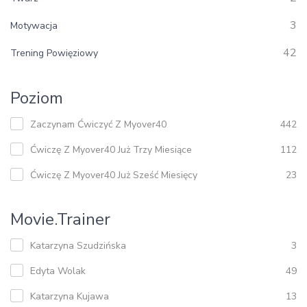
3
Motywacja
42
Trening Powięziowy
Poziom
Zaczynam Ćwiczyć Z Myover40
442
Ćwiczę Z Myover40 Już Trzy Miesiące
112
Ćwiczę Z Myover40 Już Sześć Miesięcy
23
Movie.trainer
Katarzyna Szudzińska
3
Edyta Wolak
49
Katarzyna Kujawa
13