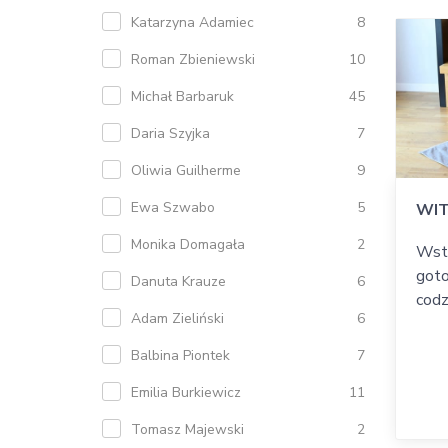
Katarzyna Adamiec
8
Roman Zbieniewski
10
Michał Barbaruk
45
Daria Szyjka
7
Oliwia Guilherme
9
Ewa Szwabo
5
WIT
Monika Domagała
2
Wsta
goto
Danuta Krauze
6
codz
Adam Zieliński
6
Balbina Piontek
7
Emilia Burkiewicz
11
Tomasz Majewski
2