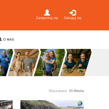
Zarejestruj się
Zaloguj się
O NAS
Wyszukano:
15 filmów