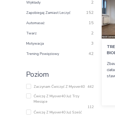
2
Wykłady
152
Zapobiegaj Zamiast Leczyć
15
Automasaż
2
Twarz
3
Motywacja
TRE
BIO
42
Trening Powięziowy
Zbaw
ciał
Poziom
staw
Zaczynam Ćwiczyć Z Myover40
442
Ćwiczę Z Myover40 Już Trzy
Miesiące
112
Ćwiczę Z Myover40 Już Sześć