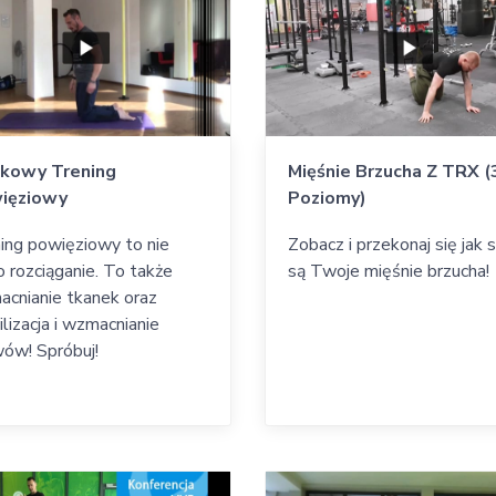
tkowy Trening
Mięśnie Brzucha Z TRX (
ięziowy
Poziomy)
ing powięziowy to nie
Zobacz i przekonaj się jak s
o rozciąganie. To także
są Twoje mięśnie brzucha!
cnianie tkanek oraz
ilizacja i wzmacnianie
ów! Spróbuj!