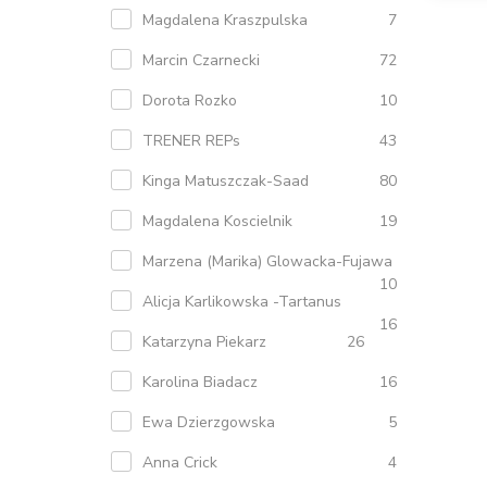
Magdalena Kraszpulska
7
Marcin Czarnecki
72
Dorota Rozko
10
TRENER REPs
43
Kinga Matuszczak-Saad
80
Magdalena Koscielnik
19
Marzena (Marika) Glowacka-Fujawa
10
Alicja Karlikowska -Tartanus
16
Katarzyna Piekarz
26
Karolina Biadacz
16
Ewa Dzierzgowska
5
Anna Crick
4