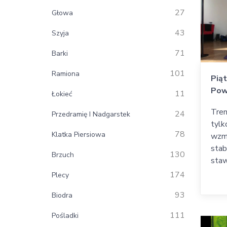
27
Głowa
43
Szyja
71
Barki
101
Ramiona
Pią
Pow
11
Łokieć
Tren
24
Przedramię I Nadgarstek
tylk
78
Klatka Piersiowa
wzma
stab
130
Brzuch
staw
174
Plecy
93
Biodra
111
Pośladki