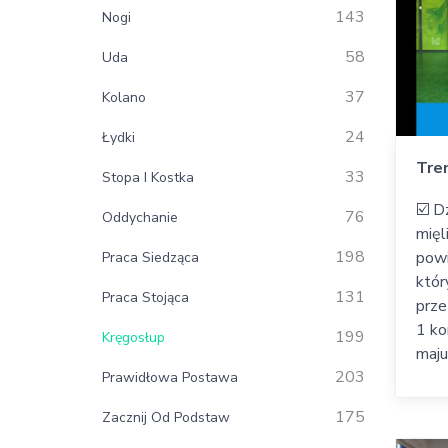
143
Nogi
58
Uda
37
Kolano
24
Łydki
Tre
33
Stopa I Kostka
☑️ D
76
Oddychanie
mięl
198
powi
Praca Siedząca
któr
131
Praca Stojąca
prze
1 ko
199
Kręgosłup
maju
203
Prawidłowa Postawa
175
Zacznij Od Podstaw