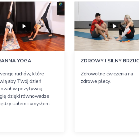
RANNA YOGA
ZDROWY I SILNY BRZU
encje ruchów, które
Zdrowotne ćwiczenia na
wią aby Twój dzień
zdrowe plecy.
tował w pozytywną
gię dzięki równowadze
ędzy ciałem i umysłem.