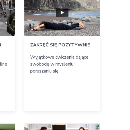
3
ZAKRĘĆ SIĘ POZYTYWNIE
Wyjątkowe ćwiczenia dające
ilne
swobodę w myśleniu i
poruszaniu się.