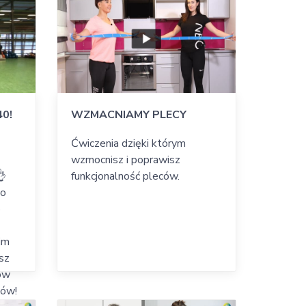
40!
WZMACNIAMY PLECY
Ćwiczenia dzięki którym
wzmocnisz i poprawisz
👌
funkcjonalność pleców.
go
o
im
esz
hów
sów!