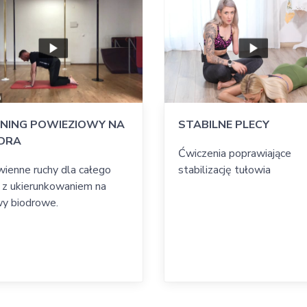
Przygotuj matę, ręcznik, w
zaczynamy 😃
NING POWIEZIOWY NA
STABILNE PLECY
DRA
Ćwiczenia poprawiające
ienne ruchy dla całego
stabilizację tułowia
a z ukierunkowaniem na
y biodrowe.