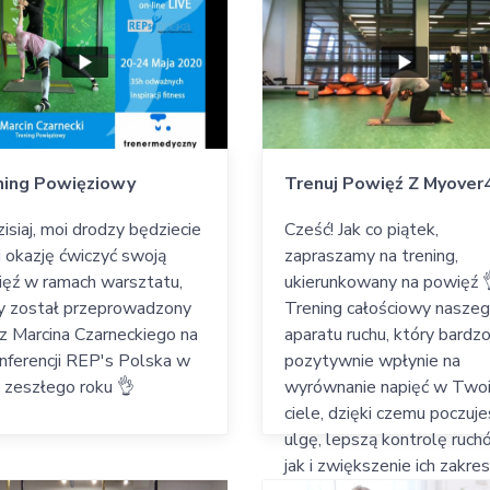
ning Powięziowy
Trenuj Powięź Z Myover
zisiaj, moi drodzy będziecie
Cześć! Jak co piątek,
i okazję ćwiczyć swoją
zapraszamy na trening,
ęź w ramach warsztatu,
ukierunkowany na powięź 
y został przeprowadzony
Trening całościowy nasze
z Marcina Czarneckiego na
aparatu ruchu, który bardz
nferencji REP's Polska w
pozytywnie wpłynie na
 zeszłego roku 👌
wyrównanie napięć w Two
ciele, dzięki czemu poczuj
ulgę, lepszą kontrolę ruc
jak i zwiększenie ich zakre