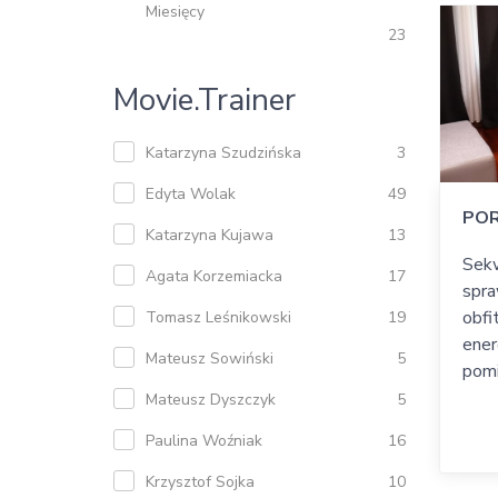
Miesięcy
23
Movie.trainer
Katarzyna Szudzińska
3
Edyta Wolak
49
PO
Katarzyna Kujawa
13
Sekw
Agata Korzemiacka
17
spra
obfi
Tomasz Leśnikowski
19
ener
Mateusz Sowiński
5
pomi
Mateusz Dyszczyk
5
Paulina Woźniak
16
Krzysztof Sojka
10